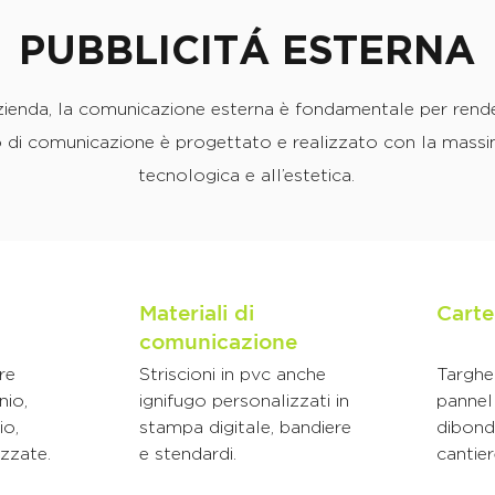
PUBBLICITÁ ESTERNA
azienda, la comunicazione esterna è fondamentale per render
 di comunicazione è progettato e realizzato con la massi
tecnologica e all’estetica.
Materiali di
Carte
comunicazione
re
Striscioni in pvc anche
Targhe 
nio,
ignifugo personalizzati in
pannell
io,
stampa digitale, bandiere
dibond,
izzate.
e stendardi.
cantier