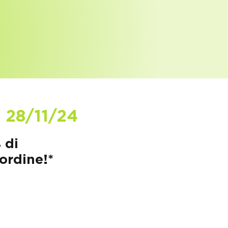
 28/11/24
 di
ordine!*