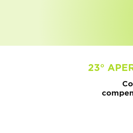
23° APER
Co
compens